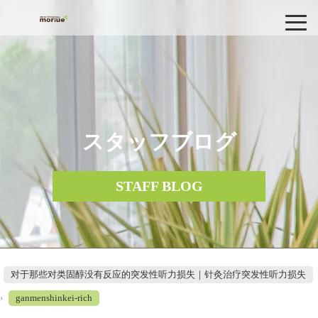
スタッフブログ
STAFF BLOG
对于那些对类固醇没有反应的突发性听力损失｜针灸治疗突发性听力损失
›
ganmenshinkei-rich