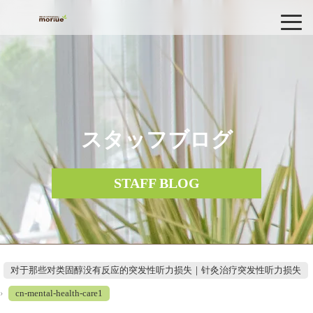
スタッフブログ
STAFF BLOG
对于那些对类固醇没有反应的突发性听力损失｜针灸治疗突发性听力损失
›
cn-mental-health-care1